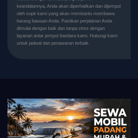
keandalannya, Anda akan diperhatikan dan dijemput
oleh sopir kami yang akan membantu membawa
barang bawaan Anda. Pastikan perjalanan Anda
dimulai dengan baik dan tanpa stres dengan
layanan antar jemput bandara kami. Hubungi kami
untuk jadwal dan penawaran terbaik.