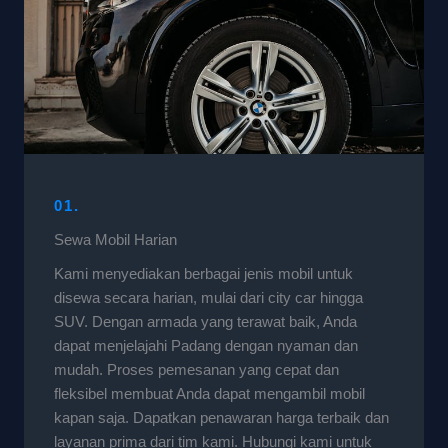
01.
Sewa Mobil Harian
Kami menyediakan berbagai jenis mobil untuk
disewa secara harian, mulai dari city car hingga
SUV. Dengan armada yang terawat baik, Anda
dapat menjelajahi Padang dengan nyaman dan
mudah. Proses pemesanan yang cepat dan
fleksibel membuat Anda dapat mengambil mobil
kapan saja. Dapatkan penawaran harga terbaik dan
layanan prima dari tim kami. Hubungi kami untuk